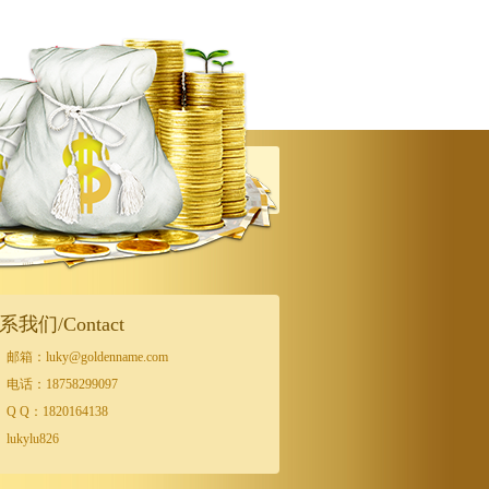
系我们/Contact
邮箱：luky@goldenname.com
电话：18758299097
Q Q：1820164138
lukylu826