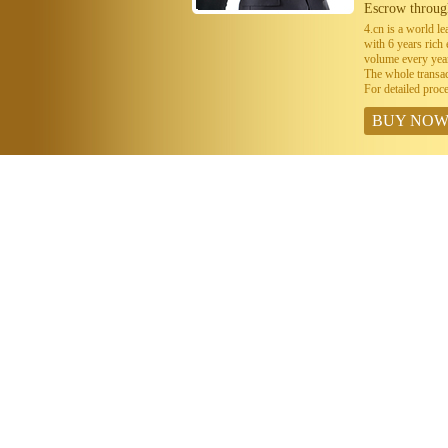
Escrow throug
4.cn is a world 
with 6 years ric
volume every year
The whole transa
For detailed proc
BUY NO