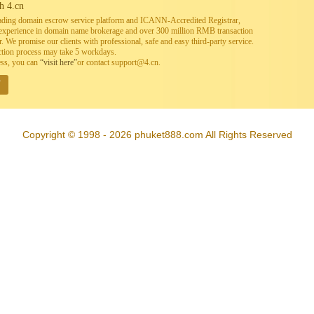
h 4.cn
leading domain escrow service platform and ICANN-Accredited Registrar,
h experience in domain name brokerage and over 300 million RMB transaction
. We promise our clients with professional, safe and easy third-party service.
ction process may take 5 workdays.
ess, you can
“visit here”
or contact support@4.cn.
W
Copyright © 1998 - 2026 phuket888.com All Rights Reserved